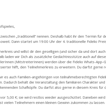
fspieles,
 inzwischen „traditionell“ nennen. Deshalb habt ihr den Termin für
oweit. Dann startet um 19:00 Uhr der 4. traditionelle Fidelio Pre
rkreis und willst dir den geselligen (und sicher da und dort au
halb laden wir Dich als zusätzliche Gedächtnisstütze auch auf di
ielerInnen (MitstreiterInnen) werden über die Fidelio Whats-App-
sierter hilft, den Teilnehmerkreis zu erweitern. Du darfst gern
r es auch Familien-angehörigen von teilnahmeberechtigten Fidelio
. Dadurch behält die Veranstaltung den familiären Charakter und
ennenden Schafköpfe. Du darfst also gerne in diesem Kreis für
vor 5,00 €; sie wird restlos wieder ausgeschüttet. Daneben wir
hst vielen Teilnehmern einen kleinen Gewinn zukommen zu lassen.